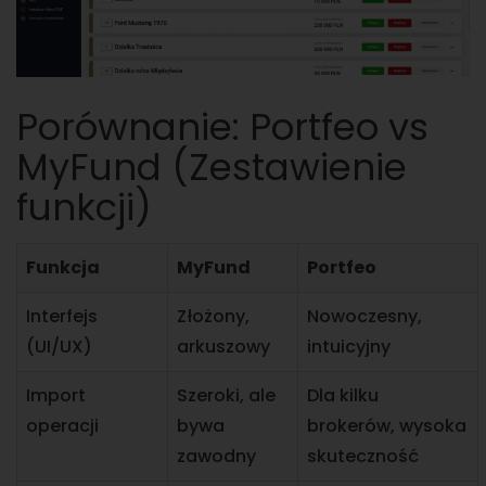
Porównanie: Portfeo vs
MyFund (Zestawienie
funkcji)
Funkcja
MyFund
Portfeo
Interfejs
Złożony,
Nowoczesny,
(UI/UX)
arkuszowy
intuicyjny
Import
Szeroki, ale
Dla kilku
operacji
bywa
brokerów, wysoka
zawodny
skuteczność