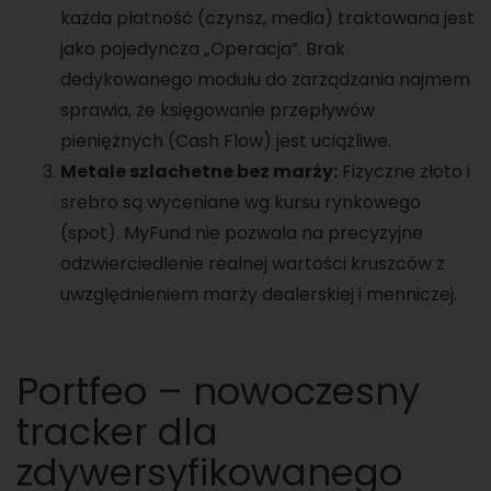
każda płatność (czynsz, media) traktowana jest
jako pojedyncza „Operacja”. Brak
dedykowanego modułu do zarządzania najmem
sprawia, że księgowanie przepływów
pieniężnych (Cash Flow) jest uciążliwe.
Metale szlachetne bez marży:
Fizyczne złoto i
srebro są wyceniane wg kursu rynkowego
(spot). MyFund nie pozwala na precyzyjne
odzwierciedlenie realnej wartości kruszców z
uwzględnieniem marży dealerskiej i menniczej.
Portfeo – nowoczesny
tracker dla
zdywersyfikowanego