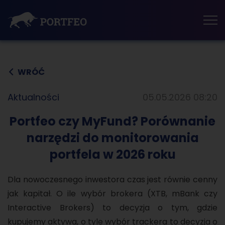
Tog
nav
WRÓĆ
Aktualności
05.05.2026 08:20
Portfeo czy MyFund? Porównanie
narzędzi do monitorowania
portfela w 2026 roku
Dla nowoczesnego inwestora czas jest równie cenny
jak kapitał. O ile wybór brokera (XTB, mBank czy
Interactive Brokers) to decyzja o tym, gdzie
kupujemy aktywa, o tyle wybór trackera to decyzja o