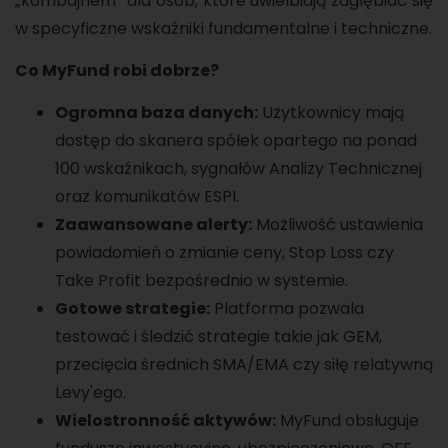
„kombajnem” dla osób, które uwielbiają zagłębiać się
w specyficzne wskaźniki fundamentalne i techniczne.
Co MyFund robi dobrze?
Ogromna baza danych:
Użytkownicy mają
dostęp do skanera spółek opartego na ponad
100 wskaźnikach, sygnałów Analizy Technicznej
oraz komunikatów ESPI.
Zaawansowane alerty:
Możliwość ustawienia
powiadomień o zmianie ceny, Stop Loss czy
Take Profit bezpośrednio w systemie.
Gotowe strategie:
Platforma pozwala
testować i śledzić strategie takie jak GEM,
przecięcia średnich SMA/EMA czy siłę relatywną
Levy'ego.
Wielostronność aktywów:
MyFund obsługuje