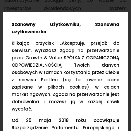
automatycznie zaciąga ceny. Co ważne dla
inwestorów dywidendowych – system
automatycznie nalicza wypłaty i potrąca podatki u
Szanowny użytkowniku, Szanowna
źródła (np. 15% przy spółkach z USA).
użytkowniczko
Skuteczny import danych
Klikając przycisk „Akceptuję, przejdź do
serwisu”, wyrażasz zgodę na przetwarzanie
Zamiast walczyć z plikami CSV, Portfeo stawia na
przez Growth & Value SPÓŁKA Z OGRANICZONĄ
rozwiązania dedykowane konkretnym brokerom.
ODPOWIEDZIALNOŚCIĄ Twoich danych
Priorytetem jest 100% skuteczności. Narzędzie jest
osobowych w ramach korzystania przez Ciebie
stale rozwijane w oparciu o uwagi użytkowników, aby
z serwisu Portfeo (są to również dane
obsługiwać wszelkie skrajne przypadki. Obecnie
zapisane w plikach cookies) w celach
marketingowych. Zgoda na przetwarzanie jest
system wspiera importy dla
Exante, Saxo, DiF
oraz
dobrowolna i możesz ją w każdej chwili
MyFund
(ułatwiając przesiadkę). W Q2 2026
wycofać.
planowane jest dodanie obsługi XTB.
Od 25 maja 2018 roku obowiązuje
Jak Portfeo zarządza
Rozporządzenie Parlamentu Europejskiego i