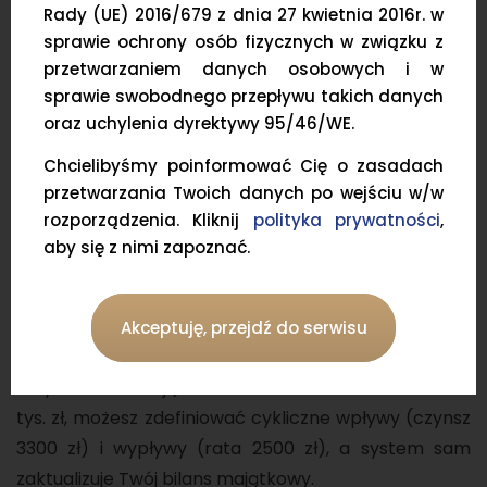
Rady (UE) 2016/679 z dnia 27 kwietnia 2016r. w
aktywami spoza giełdy?
sprawie ochrony osób fizycznych w związku z
przetwarzaniem danych osobowych i w
To tutaj Portfeo zyskuje największą przewagę nad
sprawie swobodnego przepływu takich danych
konkurencją, oferując dedykowane moduły dla
oraz uchylenia dyrektywy 95/46/WE.
nieruchomości i metali.
Chcielibyśmy poinformować Cię o zasadach
1. Monitoring rentowności nieruchomości
przetwarzania Twoich danych po wejściu w/w
Portfeo pozwala oddzielić wyniki giełdowe od najmu.
rozporządzenia. Kliknij
polityka prywatności
,
aby się z nimi zapoznać.
Możesz wprowadzić przychody oraz koszty (rata
kredytu, ubezpieczenie, remonty), by w czasie
rzeczywistym widzieć realną rentowność inwestycji
Akceptuję, przejdź do serwisu
(ROI).
Przykład: Posiadając mieszkanie we Wrocławiu za 750
tys. zł, możesz zdefiniować cykliczne wpływy (czynsz
3300 zł) i wypływy (rata 2500 zł), a system sam
zaktualizuje Twój bilans majątkowy.