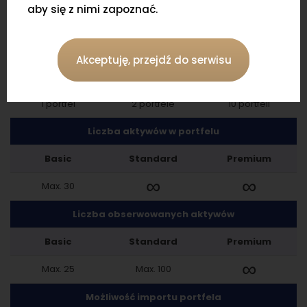
aby się z nimi zapoznać.
Liczba portfeli
Akceptuję, przejdź do serwisu
Basic
Standard
Premium
1 portfel
2 portfele
10 portfeli
Liczba aktywów w portfelu
Basic
Standard
Premium
∞
∞
Max. 30
Liczba obserwowanych aktywów
Basic
Standard
Premium
∞
Max. 25
Max. 100
Możliwość importu portfela