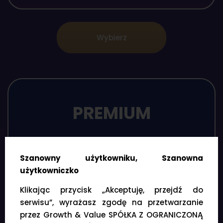
Wybierz
PREMIUM
37
zł
/ miesiąc
Szanowny użytkowniku, Szanowna
użytkowniczko
444 zł / rok
Klikając przycisk „Akceptuję, przejdź do
serwisu”, wyrażasz zgodę na przetwarzanie
Oszczędzasz 84 zł rocznie
przez Growth & Value SPÓŁKA Z OGRANICZONĄ