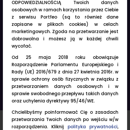
ODPOWIEDZIALNOŚCIĄ Twoich danych
osobowych w ramach korzystania przez Ciebie
10 portfeli
z serwisu Portfeo (są to również dane
Dowolna liczba aktywów w portfelu
zapisane w plikach cookies) w celach
marketingowych. Zgoda na przetwarzanie jest
Nieograniczona liczba obserwowanych
aktywów
dobrowolna i możesz ją w każdej chwili
wycofać.
Sprawdź szczegóły
Od 25 maja 2018 roku obowiązuje
Rozporządzenie Parlamentu Europejskiego i
Rady (UE) 2016/679 z dnia 27 kwietnia 2016r. w
sprawie ochrony osób fizycznych w związku z
przetwarzaniem danych osobowych i w
Wybierz
sprawie swobodnego przepływu takich danych
oraz uchylenia dyrektywy 95/46/WE.
Chcielibyśmy poinformować Cię o zasadach
przetwarzania Twoich danych po wejściu w/w
rozporządzenia. Kliknij
polityka prywatności
,
Porównaj plany i sprawdź korzyści